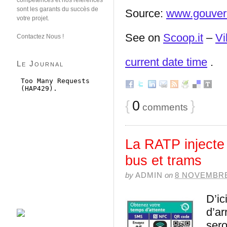
compétences et nos références
sont les garants du succès de
Source:
www.gouver
votre projet.
See on
Scoop.it
–
Vi
Contactez Nous !
current date time
.
Le Journal
{
0
}
comments
La RATP inject
bus et trams
by
ADMIN
on
8 NOVEMBRE
D’ic
Займ 
d’ar
sero