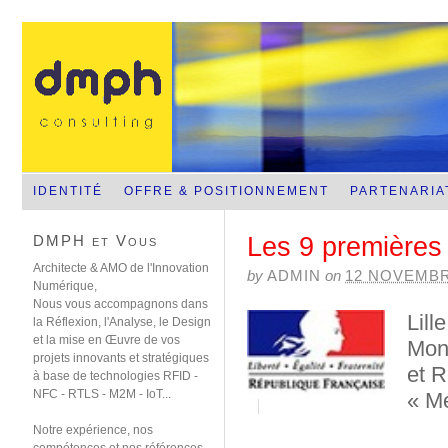
NFC-RFID-RTLS-Sans contact mobile
IDENTITÉ
OFFRE & POSITIONNEMENT
PARTENARIA
DMPH et Vous
Les 9 premières
Architecte & AMO de l'Innovation
by
ADMIN
on
12 NOVEMBR
Numérique,
Nous vous accompagnons dans
Lill
la Réflexion, l'Analyse, le Design
et la mise en Œuvre de vos
Mont
projets innovants et stratégiques
et R
à base de technologies RFID -
NFC - RTLS - M2M - IoT...
« Mé
Notre expérience, nos
Срочный займ на карту
.