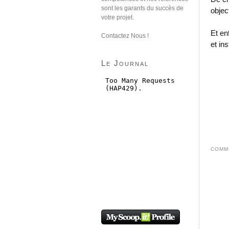
sont les garants du succès de
objec
votre projet.
Et enf
Contactez Nous !
et ins
Le Journal
COMME