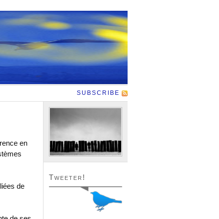
SUBSCRIBE
érence en
ystèmes
Tweeter!
liées de
nte de ses