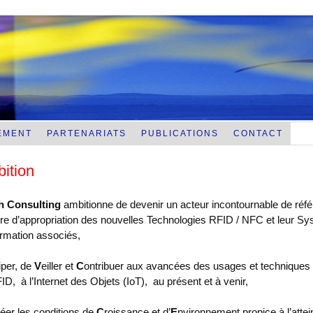
EMENT
PARTENARIATS
PUBLICATIONS
CONTACT
ition
 Consulting
ambitionne de devenir un acteur incontournable de réf
re d’appropriation des nouvelles Technologies RFID / NFC et leur S
ormation associés,
iper, de
V
eiller et
C
ontribuer aux avancées des usages et techniques 
ID, à l’Internet des Objets (IoT), au présent et à venir,
éer les conditions de
C
roissance et d’
E
nvironnement propice à l’attei