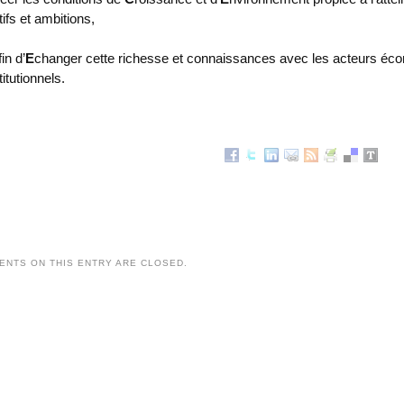
tifs et ambitions,
in d’
E
changer cette richesse et connaissances avec les acteurs éc
titutionnels.
NTS ON THIS ENTRY ARE CLOSED.