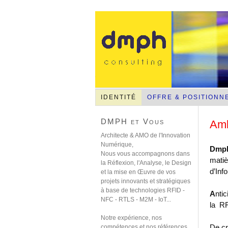
NFC-RFID-RTLS-Sans contact mobile
IDENTITÉ
OFFRE & POSITIONN
DMPH et Vous
Amb
Architecte & AMO de l'Innovation
Numérique,
Dmph
Nous vous accompagnons dans
matiè
la Réflexion, l'Analyse, le Design
d’Inf
et la mise en Œuvre de vos
projets innovants et stratégiques
à base de technologies RFID -
A
ntic
NFC - RTLS - M2M - IoT...
la RF
Notre expérience, nos
De cr
compétences et nos références