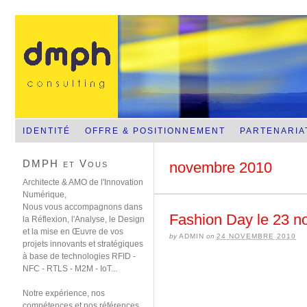
NFC-RFID-RTLS-Sans contact mobile
IDENTITÉ
OFFRE & POSITIONNEMENT
PARTENARIA
DMPH et Vous
novembre 2010
Architecte & AMO de l'Innovation
Numérique,
Nous vous accompagnons dans
Fashion Day le 23 n
la Réflexion, l'Analyse, le Design
et la mise en Œuvre de vos
by
ADMIN
on
24 NOVEMBRE 2010
projets innovants et stratégiques
à base de technologies RFID -
NFC - RTLS - M2M - IoT...
Notre expérience, nos
compétences et nos références