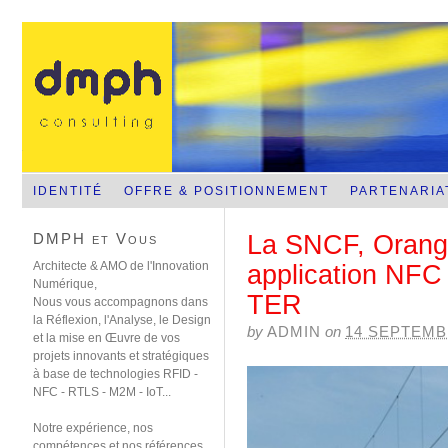
NFC-RFID-RTLS-Sans contact mobile
IDENTITÉ
OFFRE & POSITIONNEMENT
PARTENARIA
DMPH et Vous
La SNCF, Orang
Architecte & AMO de l'Innovation
application NFC 
Numérique,
TER
Nous vous accompagnons dans
la Réflexion, l'Analyse, le Design
by
ADMIN
on
14 SEPTEMB
et la mise en Œuvre de vos
projets innovants et stratégiques
à base de technologies RFID -
NFC - RTLS - M2M - IoT...
Notre expérience, nos
compétences et nos références